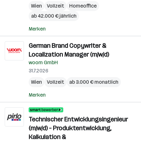
Wien
Vollzeit
Homeoffice
ab 42.000 € jährlich
Merken
German Brand Copywriter &
Localization Manager (m/w/d)
woom GmbH
31.7.2026
Wien
Vollzeit
ab 3.000 € monatlich
Merken
Technischer Entwicklungsingenieur
(m/w/d) – Produktentwicklung,
Kalkulation &