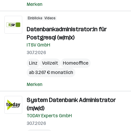
Merken
Einblicke
Videos
Datenbankadministrator:in für
Postgresql (w/m/x)
ITSV GmbH
30.7.2026
Linz
Vollzeit
Homeoffice
ab 3.267 € monatlich
Merken
System Datenbank Administrator
(m/w/d)
TODAY Experts GmbH
30.7.2026