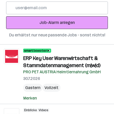
E-
Mail-
Adresse
Job-Alarm anlegen
Du erhältst nur neue passende Jobs – sonst nichts!
ERP Key User Warenwirtschaft &
Stammdatenmanagement (m|w|d)
PRO PET AUSTRIA Heimtiernahrung GmbH
30.7.2026
Gastern
Vollzeit
Merken
Einblicke
Videos