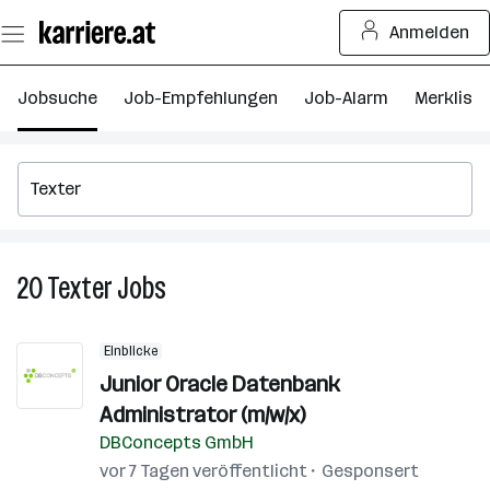
Zum
Anmelden
Seiteninhalt
springen
Jobsuche
Job-Empfehlungen
Job-Alarm
Merkliste
20
Texter
Jobs
20
Texter
Jobs
Einblicke
Junior Oracle Datenbank
Administrator (m/w/x)
DBConcepts GmbH
vor 7 Tagen veröffentlicht
Gesponsert