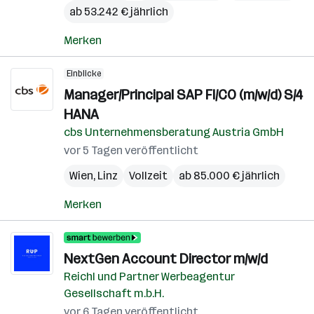
ab 53.242 € jährlich
Merken
Einblicke
Manager/Principal SAP FI/CO (m/w/d) S/4
HANA
cbs Unternehmensberatung Austria GmbH
vor 5 Tagen veröffentlicht
Wien
,
Linz
Vollzeit
ab 85.000 € jährlich
Merken
NextGen Account Director m/w/d
Reichl und Partner Werbeagentur
Gesellschaft m.b.H.
vor 6 Tagen veröffentlicht