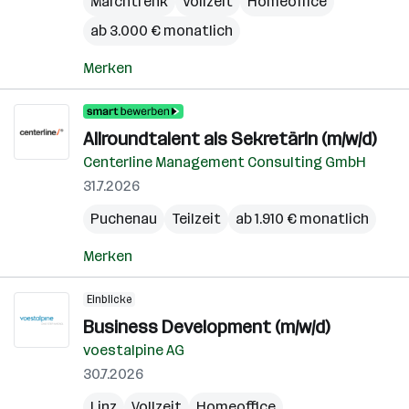
Marchtrenk
Vollzeit
Homeoffice
ab 3.000 € monatlich
Merken
Allroundtalent als SekretärIn (m/w/d)
Centerline Management Consulting GmbH
31.7.2026
Puchenau
Teilzeit
ab 1.910 € monatlich
Merken
Einblicke
Business Development (m/w/d)
voestalpine AG
30.7.2026
Linz
Vollzeit
Homeoffice