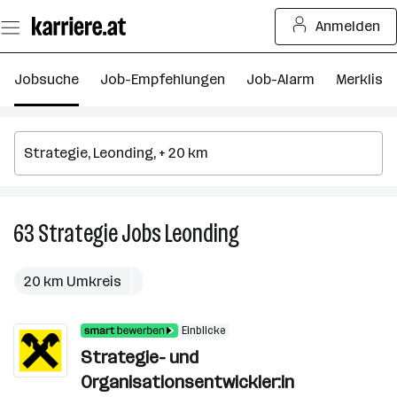
Zum
Anmelden
Seiteninhalt
springen
Jobsuche
Job-Empfehlungen
Job-Alarm
Merkliste
63
Strategie
Jobs
Leonding
63
Strategie
Jobs
20 km Umkreis
in
Leonding
Einblicke
Strategie- und
Organisationsentwickler:in