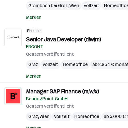
Grambach bei Graz
,
Wien
Vollzeit
Homeoffic
Merken
Einblicke
Senior Java Developer (d/w/m)
EBCONT
Gestern veröffentlicht
Graz
Vollzeit
Homeoffice
ab 2.854 € monat
Merken
Manager SAP Finance (m/w/x)
BearingPoint GmbH
Gestern veröffentlicht
Graz
,
Wien
Vollzeit
Homeoffice
ab 5.000 €