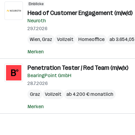
Einblicke
Head of Customer Engagement (m/w/d)
Neuroth
29.7.2026
Wien
,
Graz
Vollzeit
Homeoffice
ab 3.654,05
Merken
Penetration Tester / Red Team (m/w/x)
BearingPoint GmbH
28.7.2026
Graz
Vollzeit
ab 4.200 € monatlich
Merken