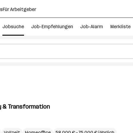
ns
Für Arbeitgeber
Jobsuche
Job-Empfehlungen
Job-Alarm
Merkliste
y & Transformation
g
Vollzeit
Homeoffice
58.000 € – 75.000 € jährlich