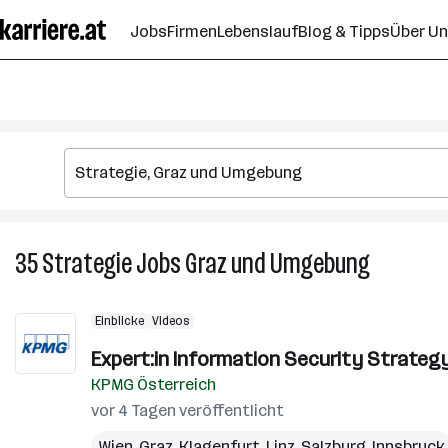
Zum
Jobs
Firmen
Lebenslauf
Blog & Tipps
Über U
Seiteninhalt
springen
35
Strategie
Jobs
Graz und Umgebung
35
Strategie
Jobs
Einblicke
Videos
in
Graz
Expert:in Information Security Strateg
und
KPMG Österreich
Umgebun
vor 4 Tagen veröffentlicht
Wien
,
Graz
,
Klagenfurt
,
Linz
,
Salzburg
,
Innsbruck