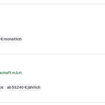
 € monatlich
schaft m.b.H.
ce
ab 53.240 € jährlich