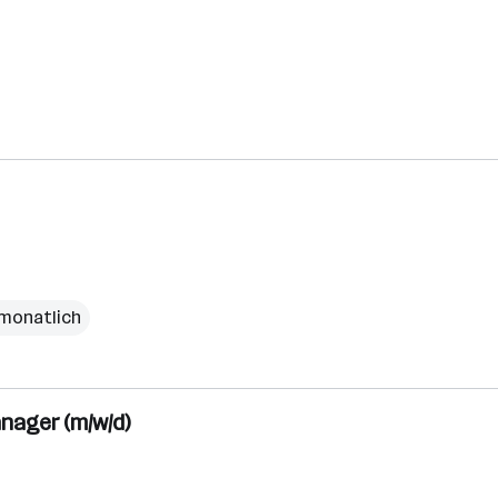
 monatlich
nager (m/w/d)