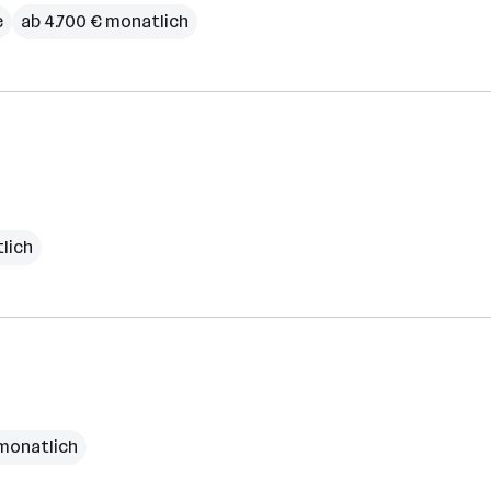
e
ab 4.700 € monatlich
lich
 monatlich