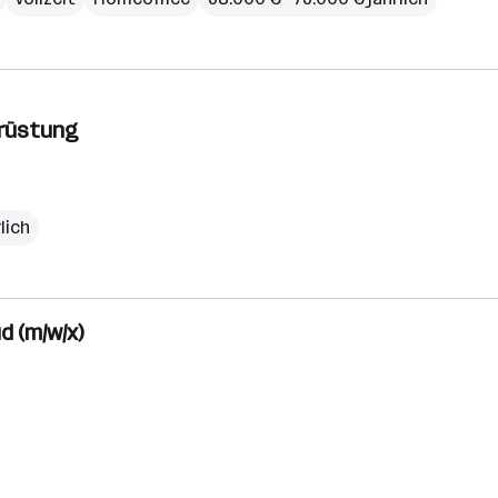
srüstung
lich
d (m/w/x)