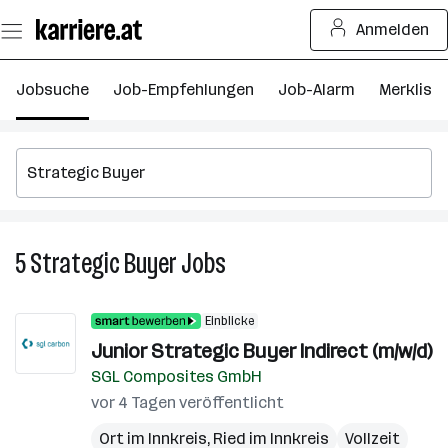
Zum
Anmelden
Seiteninhalt
springen
Jobsuche
Job-Empfehlungen
Job-Alarm
Merkliste
5
Strategic Buyer
Jobs
5
Strategic
Buyer
Einblicke
Jobs
Junior Strategic Buyer Indirect (m/w/d)
SGL Composites GmbH
vor 4 Tagen veröffentlicht
Ort im Innkreis
,
Ried im Innkreis
Vollzeit