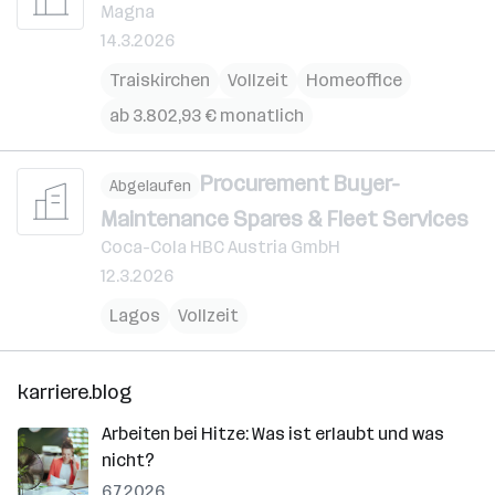
Magna
14.3.2026
Traiskirchen
Vollzeit
Homeoffice
ab 3.802,93 € monatlich
Procurement Buyer-
Abgelaufen
Maintenance Spares & Fleet Services
Coca-Cola HBC Austria GmbH
12.3.2026
Lagos
Vollzeit
karriere.blog
Arbeiten bei Hitze: Was ist erlaubt und was
nicht?
6.7.2026