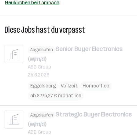
Neukirchen bei Lambach
Diese Jobs hast du verpasst
Senior Buyer Electronics
Abgelaufen
(w/m/d)
ABB Group
25.6.2026
Eggelsberg
Vollzeit
Homeoffice
ab 3.775,27 € monatlich
Strategic Buyer Electronics
Abgelaufen
(w/m/d)
ABB Group