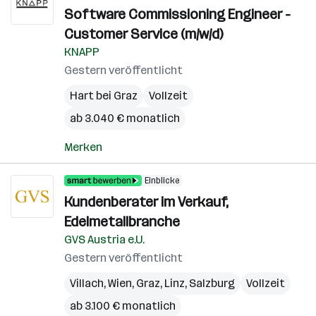
Software Commissioning Engineer -
Customer Service (m/w/d)
KNAPP
Gestern veröffentlicht
Hart bei Graz
Vollzeit
ab 3.040 € monatlich
Merken
Einblicke
Kundenberater im Verkauf,
Edelmetallbranche
GVS Austria e.U.
Gestern veröffentlicht
Villach
,
Wien
,
Graz
,
Linz
,
Salzburg
Vollzeit
ab 3.100 € monatlich