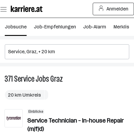
Zum
Anmelden
Seiteninhalt
springen
Jobsuche
Job-Empfehlungen
Job-Alarm
Merkliste
371
Service
Jobs
Graz
371
Service
Jobs
20 km Umkreis
in
Graz
Einblicke
Service Technician – In-house Repair
(m/f/d)