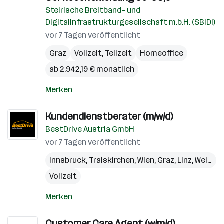
Steirische Breitband- und
Digitalinfrastrukturgesellschaft m.b.H. (SBIDI)
vor 7 Tagen veröffentlicht
Graz
Vollzeit, Teilzeit
Homeoffice
ab 2.942,19 € monatlich
Merken
Kundendienstberater (m/w/d)
BestDrive Austria GmbH
vor 7 Tagen veröffentlicht
Innsbruck
,
Traiskirchen
,
Wien
,
Graz
,
Linz
,
Wels
,
Ku
Vollzeit
Merken
Customer Care Agent (w/m/d)