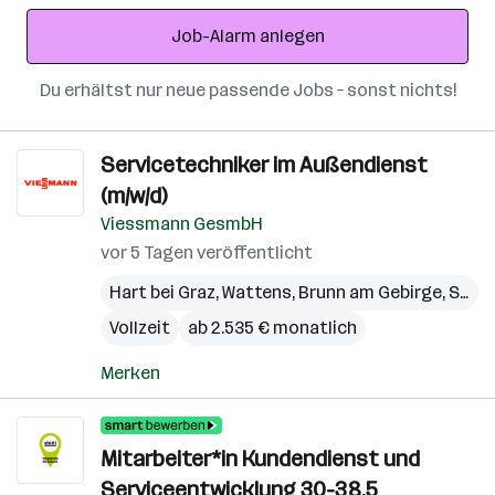
Adresse
Job-Alarm anlegen
Du erhältst nur neue passende Jobs – sonst nichts!
Servicetechniker im Außendienst
(m/w/d)
Viessmann GesmbH
vor 5 Tagen veröffentlicht
Hart bei Graz
,
Wattens
,
Brunn am Gebirge
,
Steinhaus
Vollzeit
ab 2.535 € monatlich
Merken
Mitarbeiter*in Kundendienst und
Serviceentwicklung 30-38,5