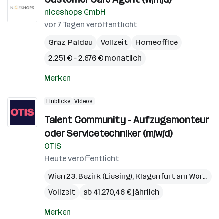
niceshops GmbH
vor 7 Tagen veröffentlicht
Graz
,
Paldau
Vollzeit
Homeoffice
2.251 € – 2.676 € monatlich
Merken
Einblicke
Videos
Talent Community - Aufzugsmonteur
oder Servicetechniker (m/w/d)
OTIS
Heute veröffentlicht
Wien 23. Bezirk (Liesing)
,
Klagenfurt am Wörthersee
Vollzeit
ab 41.270,46 € jährlich
Merken