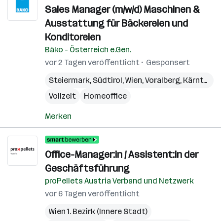
Sales Manager (m/w/d) Maschinen &
Ausstattung für Bäckereien und
Konditoreien
Bäko - Österreich e.Gen.
vor 2 Tagen veröffentlicht
Gesponsert
Steiermark
,
Südtirol
,
Wien
,
Voralberg
,
Kärnten
,
N
Vollzeit
Homeoffice
Merken
Office-Manager:in / Assistent:in der
Geschäftsführung
proPellets Austria Verband und Netzwerk
vor 6 Tagen veröffentlicht
Wien 1. Bezirk (Innere Stadt)