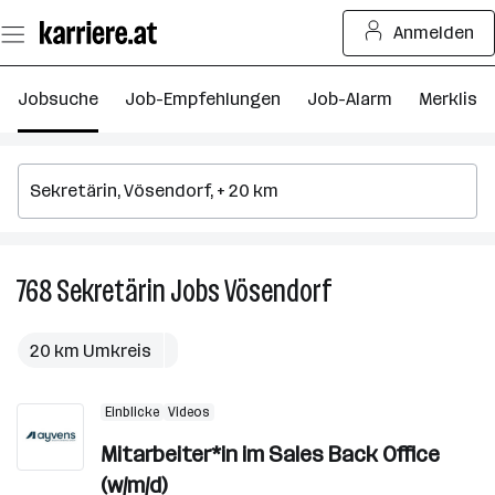
Zum
Anmelden
Seiteninhalt
springen
Jobsuche
Job-Empfehlungen
Job-Alarm
Merkliste
768
Sekretärin
Jobs
Vösendorf
768
Sekretärin
Jobs
20 km Umkreis
in
Vösendorf
Einblicke
Videos
Mitarbeiter*in im Sales Back Office
(w/m/d)