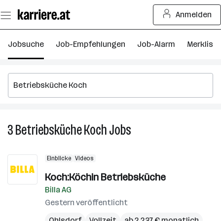
Zum
Anmelden
Seiteninhalt
springen
Jobsuche
Job-Empfehlungen
Job-Alarm
Merkliste
3
Betriebsküche Koch
Jobs
3
Betriebsküche
Koch
Einblicke
Videos
Jobs
Koch:Köchin Betriebsküche
Billa AG
Gestern veröffentlicht
Ohlsdorf
Vollzeit
ab 2.237 € monatlich