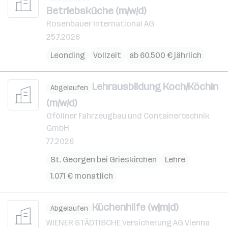
Betriebsküche (m/w/d)
Rosenbauer International AG
25.7.2026
Leonding
Vollzeit
ab 60.500 € jährlich
Lehrausbildung Koch/Köchin
Abgelaufen
(m/w/d)
Gföllner Fahrzeugbau und Containertechnik
GmbH
7.7.2026
St. Georgen bei Grieskirchen
Lehre
1.071 € monatlich
Küchenhilfe (w|m|d)
Abgelaufen
WIENER STÄDTISCHE Versicherung AG Vienna