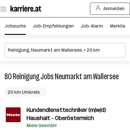
Zum
Anmelden
Seiteninhalt
springen
Jobsuche
Job-Empfehlungen
Job-Alarm
Merkliste
80
Reinigung
Jobs
Neumarkt am Wallersee
80
Rein
Jobs
20 km Umkreis
in
Neum
Kundendiensttechniker (m/w/d)
am
Walle
Haushalt - Oberösterreich
Miele GesmbH