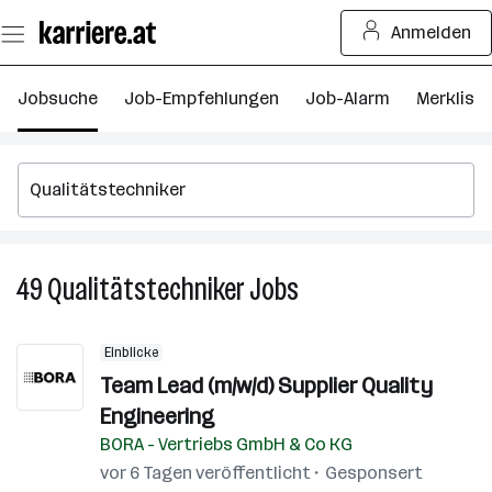
Zum
Anmelden
Seiteninhalt
springen
Jobsuche
Job-Empfehlungen
Job-Alarm
Merkliste
49
Qualitätstechniker
Jobs
49
Qualitätstechniker
Jobs
Einblicke
Team Lead (m/w/d) Supplier Quality
Engineering
BORA - Vertriebs GmbH & Co KG
vor 6 Tagen veröffentlicht
Gesponsert