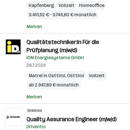
Kapfenberg
Vollzeit
Homeoffice
3.410,52 € – 3.746,60 € monatlich
Merken
Qualitätstechniker:in Für die
Prüfplanung (m/w/d)
iDM Energiesysteme GmbH
28.7.2026
Matrei in Osttirol
,
Osttirol
Vollzeit
ab 2.947,89 € monatlich
Merken
Einblicke
Quality Assurance Engineer (m/w/d)
Driventic