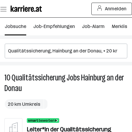
Zum
Anmelden
Seiteninhalt
springen
Jobsuche
Job-Empfehlungen
Job-Alarm
Merkliste
10
Qualitätssicherung
Jobs
Hainburg an der
10
Q
Donau
J
in
H
20 km Umkreis
a
d
D
Leiter*in der Qualitätssicherung