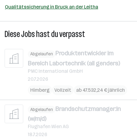
Qualitätssicherung in Bruck an der Leitha
Diese Jobs hast du verpasst
Produktentwickler im
Abgelaufen
Bereich Labortechnik (all genders)
PMC International GmbH
20.7.2026
Himberg
Vollzeit
ab 47.532,24 € jährlich
Brandschutzmanager:in
Abgelaufen
(w/m/d)
Flughafen Wien AG
18.7.2026