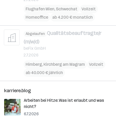
Flughafen Wien
,
Schwechat
Vollzeit
Homeoffice
ab 4.200 € monatlich
Qualitätsbeauftragte/r
Abgelaufen
(m/w/d)
beFix GmbH
2.7.2026
Himberg
,
Kirchberg am Wagram
Vollzeit
ab 40.000 € jährlich
karriere.blog
Arbeiten bei Hitze: Was ist erlaubt und was
nicht?
6.7.2026