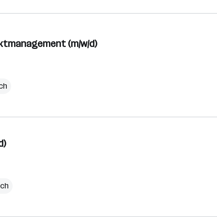
ektmanagement (m/w/d)
ich
d)
ich