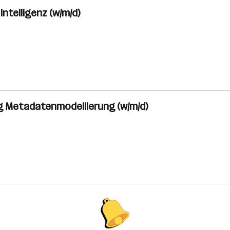
ntelligenz (w/m/d)
g Metadatenmodellierung (w/m/d)