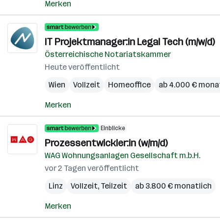
Merken
IT Projektmanager:in Legal Tech (m/w/d)
Österreichische Notariatskammer
Heute veröffentlicht
Wien
Vollzeit
Homeoffice
ab 4.000 € mona
Merken
Einblicke
Prozessentwickler:in (w/m/d)
WAG Wohnungsanlagen Gesellschaft m.b.H.
vor 2 Tagen veröffentlicht
Linz
Vollzeit, Teilzeit
ab 3.800 € monatlich
Merken