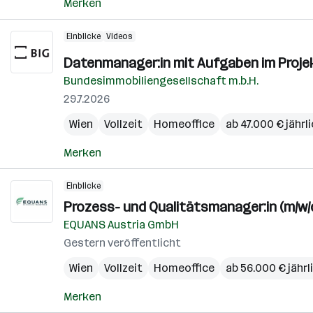
Merken
Einblicke
Videos
Datenmanager:in mit Aufgaben im Proj
Bundesimmobiliengesellschaft m.b.H.
29.7.2026
Wien
Vollzeit
Homeoffice
ab 47.000 € jährl
Merken
Einblicke
Prozess- und Qualitätsmanager:in (m/w/
EQUANS Austria GmbH
Gestern veröffentlicht
Wien
Vollzeit
Homeoffice
ab 56.000 € jährl
Merken