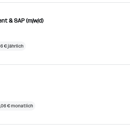
nt & SAP (m/w/d)
6 € jährlich
,06 € monatlich