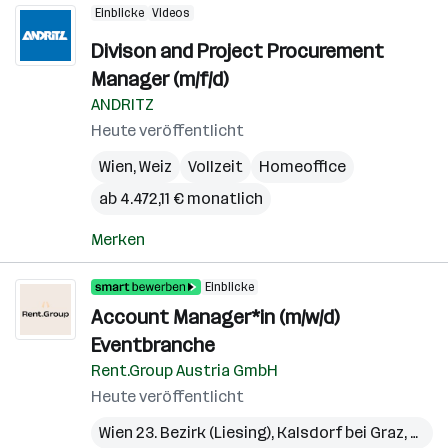
Einblicke
Videos
Divison and Project Procurement
Manager (m/f/d)
ANDRITZ
Heute veröffentlicht
Wien
,
Weiz
Vollzeit
Homeoffice
ab 4.472,11 € monatlich
Merken
Einblicke
Account Manager*in (m/w/d)
Eventbranche
Rent.Group Austria GmbH
Heute veröffentlicht
Wien 23. Bezirk (Liesing)
,
Kalsdorf bei Graz
,
Pichl