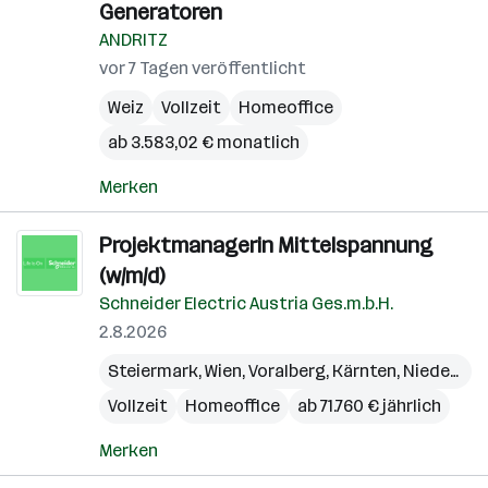
Generatoren
ANDRITZ
vor 7 Tagen veröffentlicht
Weiz
Vollzeit
Homeoffice
ab 3.583,02 € monatlich
Merken
Projektmanagerin Mittelspannung
(w/m/d)
Schneider Electric Austria Ges.m.b.H.
2.8.2026
Steiermark
,
Wien
,
Voralberg
,
Kärnten
,
Niederösterreich
Vollzeit
Homeoffice
ab 71.760 € jährlich
Merken