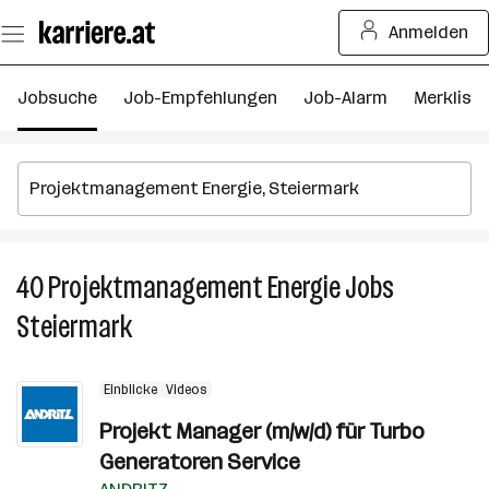
Zum
Anmelden
Seiteninhalt
springen
Jobsuche
Job-Empfehlungen
Job-Alarm
Merkliste
40
Projektmanagement Energie
Jobs
4
P
Steiermark
En
J
in
Einblicke
Videos
S
Projekt Manager (m/w/d) für Turbo
Generatoren Service