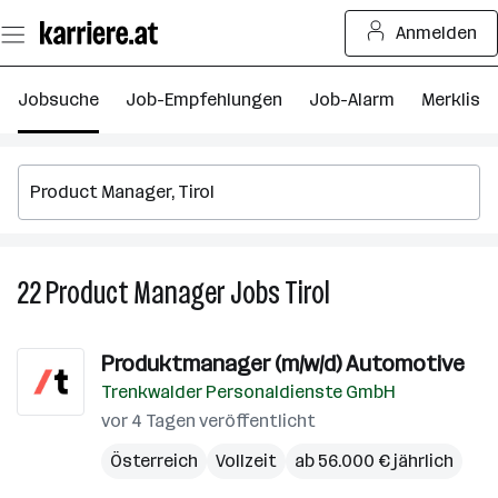
Zum
Anmelden
Seiteninhalt
springen
Jobsuche
Job-Empfehlungen
Job-Alarm
Merkliste
22
Product Manager
Jobs
Tirol
22
Product
Manager
Produktmanager (m/w/d) Automotive
Jobs
Trenkwalder Personaldienste GmbH
in
Tirol
vor 4 Tagen veröffentlicht
Österreich
Vollzeit
ab 56.000 € jährlich