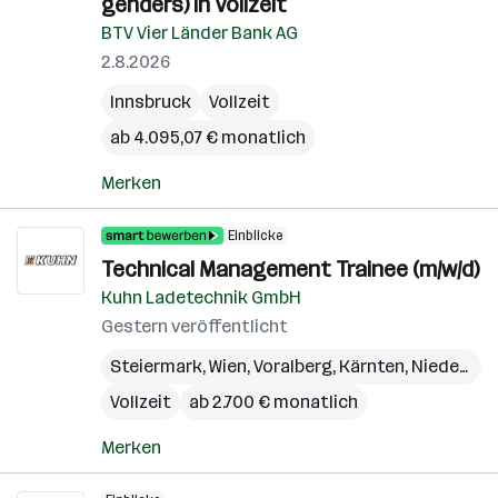
genders) in Vollzeit
BTV Vier Länder Bank AG
2.8.2026
Innsbruck
Vollzeit
ab 4.095,07 € monatlich
Merken
Einblicke
Technical Management Trainee (m/w/d)
Kuhn Ladetechnik GmbH
Gestern veröffentlicht
Steiermark
,
Wien
,
Voralberg
,
Kärnten
,
Niederösterreich
Vollzeit
ab 2.700 € monatlich
Merken