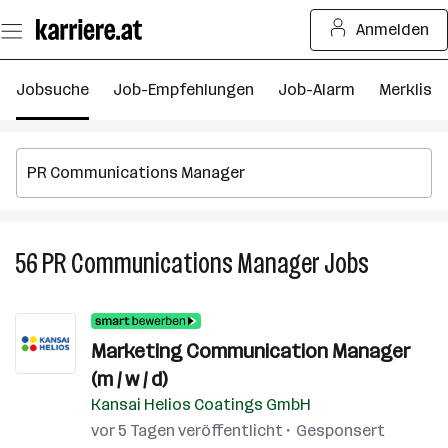
Zum
Anmelden
Seiteninhalt
springen
Jobsuche
Job-Empfehlungen
Job-Alarm
Merkliste
56
PR Communications Manager
Jobs
56
PR
Communic
Manager
Marketing Communication Manager
Jobs
(m / w / d)
Kansai Helios Coatings GmbH
vor 5 Tagen veröffentlicht
Gesponsert