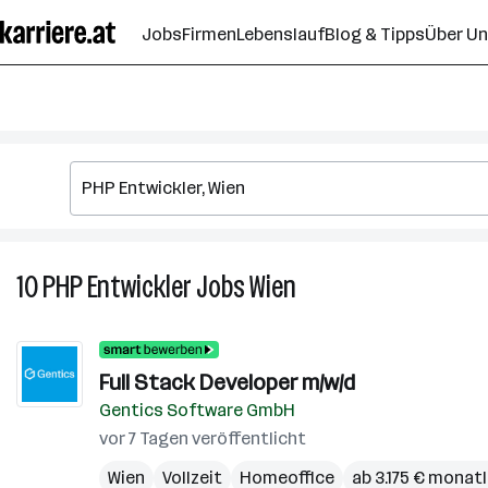
Zum
Jobs
Firmen
Lebenslauf
Blog & Tipps
Über U
Seiteninhalt
springen
10
PHP Entwickler
Jobs
Wien
10
PHP
Entwickler
Jobs
Full Stack Developer m/w/d
in
Gentics Software GmbH
Wien
vor 7 Tagen veröffentlicht
Wien
Vollzeit
Homeoffice
ab 3.175 € monatl