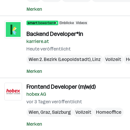
Merken
Einblicke
Videos
Backend Developer*in
karriere.at
Heute veröffentlicht
Wien 2. Bezirk (Leopoldstadt)
,
Linz
Vollzeit
H
Merken
Frontend Developer (m/w/d)
hobex AG
vor 3 Tagen veröffentlicht
Wien
,
Graz
,
Salzburg
Vollzeit
Homeoffice
Merken