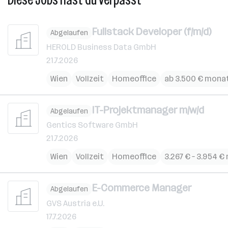
Fullstack Developer (f/m/d)
Abgelaufen
HEROLD Business Data GmbH
21.7.2026
Wien
Vollzeit
Homeoffice
ab 3.500 € monat
IT-Projektmanager m/w/d
Abgelaufen
Gentics Software GmbH
21.7.2026
Wien
Vollzeit
Homeoffice
3.267 € – 3.954 €
E-Commerce Manager
Abgelaufen
GVS Austria e.U.
17.7.2026