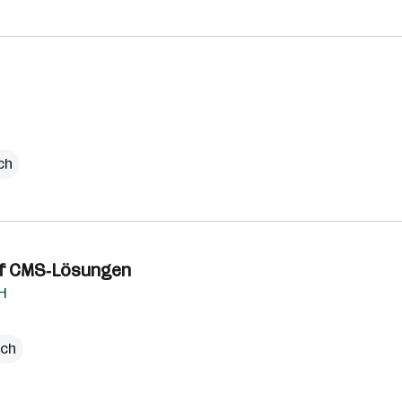
ich
auf CMS‑Lösungen
H
ich