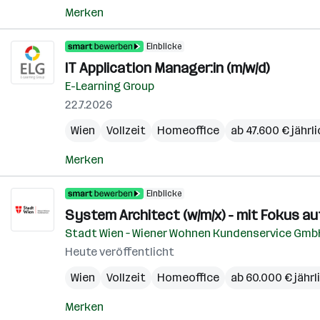
Merken
Einblicke
IT Application Manager:in (m/w/d)
E-Learning Group
22.7.2026
Wien
Vollzeit
Homeoffice
ab 47.600 € jährl
Merken
Einblicke
System Architect (w/m/x) - mit Fokus 
Stadt Wien – Wiener Wohnen Kundenservice Gmb
Heute veröffentlicht
Wien
Vollzeit
Homeoffice
ab 60.000 € jährl
Merken