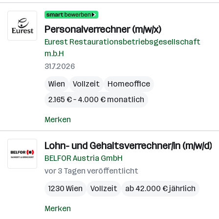
Personalverrechner (m/w/x)
Eurest Restaurationsbetriebsgesellschaft
m.b.H
31.7.2026
Wien
Vollzeit
Homeoffice
2.165 € – 4.000 € monatlich
Merken
Lohn- und Gehaltsverrechner/in (m/w/d)
BELFOR Austria GmbH
vor 3 Tagen veröffentlicht
1230 Wien
Vollzeit
ab 42.000 € jährlich
Merken