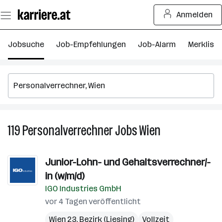
Zum
Anmelden
Seiteninhalt
springen
Jobsuche
Job-Empfehlungen
Job-Alarm
Merkliste
119
Personalverrechner
Jobs
Wien
119
Personalverrech
Jobs
Junior-Lohn- und Gehaltsverrechner/-
in
in (w/m/d)
Wien
IGO Industries GmbH
vor 4 Tagen veröffentlicht
Wien 23. Bezirk (Liesing)
Vollzeit