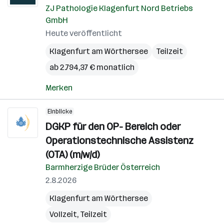
d
ZJ Pathologie Klagenfurt Nord Betriebs
G
GmbH
(B
Heute veröffentlicht
Klagenfurt am Wörthersee
Teilzeit
ab 2.794,37 € monatlich
Merken
Einblicke
DGKP für den OP- Bereich oder
Operationstechnische Assistenz
(OTA) (m/w/d)
Barmherzige Brüder Österreich
2.8.2026
Klagenfurt am Wörthersee
Vollzeit, Teilzeit