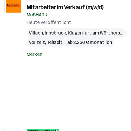
Mitarbeiter im Verkauf (m/w/d)
McSHARK
Heute veröffentlicht
Villach
,
Innsbruck
,
Klagenfurt am Wörthersee
,
W
Vollzeit, Teilzeit
ab 2.256 € monatlich
Merken