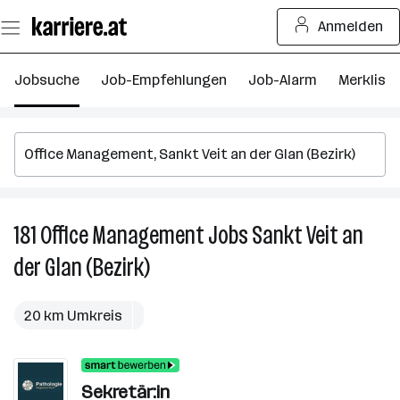
Zum
Anmelden
Seiteninhalt
springen
Jobsuche
Job-Empfehlungen
Job-Alarm
Merkliste
181
Office Management
Jobs
Sankt Veit an
18
Of
der Glan (Bezirk)
M
J
in
20 km Umkreis
S
Ve
a
Sekretär:in