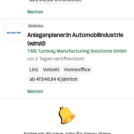
Merken
Einblicke
Anlagenplaner:in Automobilindustrie
(w/m/d)
TMS Turnkey Manufacturing Solutions GmbH
vor 2 Tagen veröffentlicht
Linz
Vollzeit
Homeoffice
ab 47.546,94 € jährlich
Merken
Sollen wir dir neue Jobs für genau diese