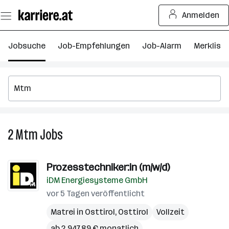
Zum
Anmelden
Seiteninhalt
springen
Jobsuche
Job-Empfehlungen
Job-Alarm
Merkliste
2
Mtm
Jobs
2
Mtm
Jobs
Prozesstechniker:in (m/w/d)
iDM Energiesysteme GmbH
vor 5 Tagen veröffentlicht
Matrei in Osttirol
,
Osttirol
Vollzeit
ab 2.947,89 € monatlich