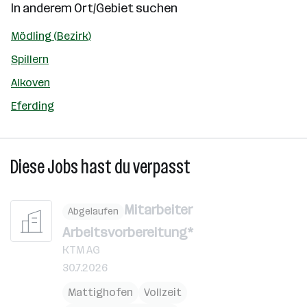
In anderem Ort/Gebiet suchen
Mödling (Bezirk)
Spillern
Alkoven
Eferding
Diese Jobs hast du verpasst
Mitarbeiter
Abgelaufen
Arbeitsvorbereitung*
KTM AG
30.7.2026
Mattighofen
Vollzeit