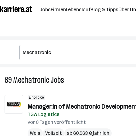
Zum
Jobs
Firmen
Lebenslauf
Blog & Tipps
Über U
Seiteninhalt
springen
69
Mechatronic
Jobs
69
Mechatronic
Jobs
Einblicke
Manager:in of Mechatronic Development
TGW Logistics
vor 6 Tagen veröffentlicht
Wels
Vollzeit
ab 60.963 € jährlich