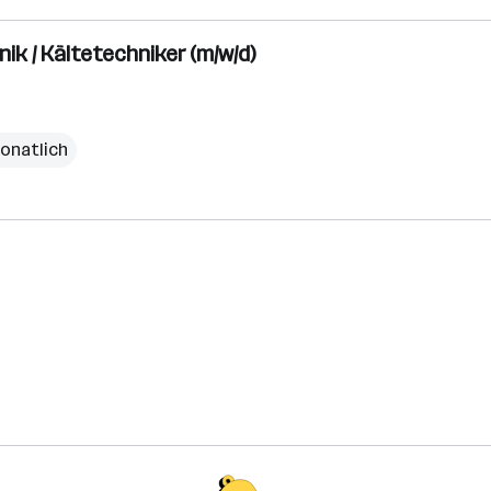
ik / Kältetechniker (m/w/d)
monatlich