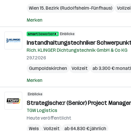
Wien 15. Bezirk (Rudolfsheim-Fünfhaus)
Vollze
Merken
Einblicke
Instandhaltungstechniker Schwerpunkt
Rich. KLINGER Dichtungstechnik GmbH & Co KG
29.7.2026
Gumpoldskirchen
Vollzeit
ab 3.300 € monatl
Merken
Einblicke
Strategische:r (Senior) Project Manage
TGW Logistics
Heute veröffentlicht
Wels
Vollzeit
ab 64.830 € jährlich