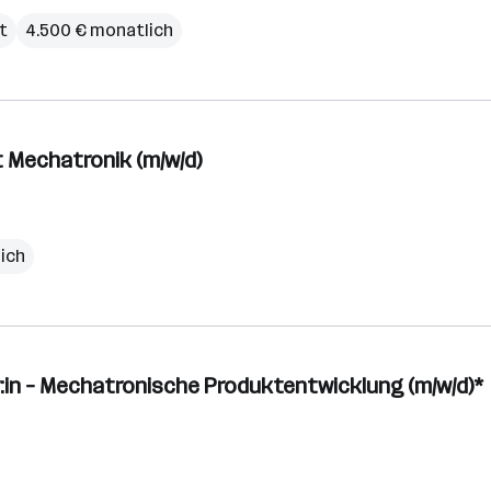
it
4.500 € monatlich
 Mechatronik (m/w/d)
ich
r:in – Mechatronische Produktentwicklung (m/w/d)*