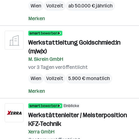
Wien
Vollzeit
ab 50.000 € jährlich
Merken
Werkstattleitung Goldschmied:in
(m/w/x)
M. Skrein GmbH
vor 3 Tagen veröffentlicht
Wien
Vollzeit
5.900 € monatlich
Merken
Einblicke
Werkstättenleiter / Meisterposition
KFZ-Technik
Xerra GmbH