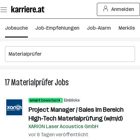
Zum
Anmelden
Seiteninhalt
springen
Jobsuche
Job-Empfehlungen
Job-Alarm
Merkliste
17
Materialprüfer
Jobs
17
Materialprüfer
Jobs
Einblicke
Project Manager / Sales im Bereich
High-Tech Materialprüfung (w/m/d)
XARION Laser Acoustics GmbH
vor 6 Tagen veröffentlicht