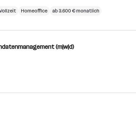
Vollzeit
Homeoffice
ab 3.600 € monatlich
mdatenmanagement (m|w|d)