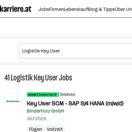
Zum
Jobs
Firmen
Lebenslauf
Blog & Tipps
Über U
Seiteninhalt
springen
41
Logistik Key User
Jobs
41
Logistik
Key
Einblicke
User
Key User SCM - SAP S/4 HANA (m/w/d)
Jobs
Binderholz GmbH
30.7.2026
Fügen
Vollzeit