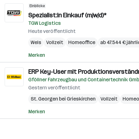
Einblicke
Spezialist:in Einkauf (m/w/d)*
TGW Logistics
Heute veröffentlicht
Wels
Vollzeit
Homeoffice
ab 47.544 € jährl
Merken
ERP Key-User mit Produktionsverständn
Gföllner Fahrzeugbau und Containertechnik Gm
Gestern veröffentlicht
St. Georgen bei Grieskirchen
Vollzeit
Homeof
Merken