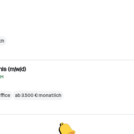
ich
is (m/w/d)
bH
fice
ab 3.500 € monatlich