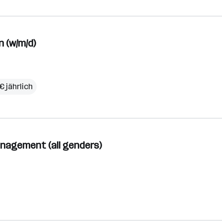
 (w/m/d)
€ jährlich
nagement (all genders)