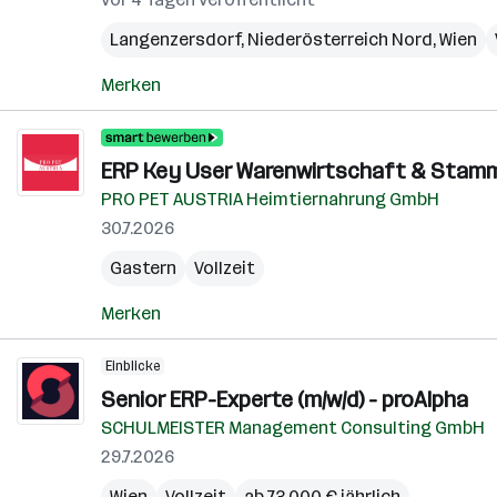
Langenzersdorf
,
Niederösterreich Nord
,
Wien
Merken
ERP Key User Warenwirtschaft & Stam
PRO PET AUSTRIA Heimtiernahrung GmbH
30.7.2026
Gastern
Vollzeit
Merken
Einblicke
Senior ERP-Experte (m/w/d) - proAlpha
SCHULMEISTER Management Consulting GmbH
29.7.2026
Wien
Vollzeit
ab 73.000 € jährlich