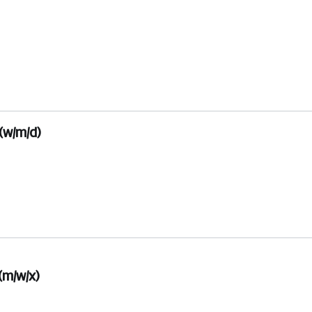
(w/m/d)
(m/w/x)