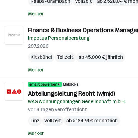
Raaba-Grambach
Vollzeit
ab 2.528,04 € mon
Merken
Finance & Business Operations Manager
impetus Personalberatung
29.7.2026
Kitzbühel
Teilzeit
ab 45.000 € jährlich
Merken
Einblicke
Abteilungsleitung Recht (w/m/d)
WAG Wohnungsanlagen Gesellschaft m.b.H.
vor 6 Tagen veröffentlicht
Linz
Vollzeit
ab 5.134,76 € monatlich
Merken