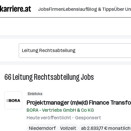
Zum
Jobs
Firmen
Lebenslauf
Blog & Tipps
Über U
Seiteninhalt
springen
66
Leitung Rechtsabteilung
Jobs
66
Leitung
Rechtsabteilung
Einblicke
Jobs
Projektmanager (m/w/d) Finance Transfo
BORA - Vertriebs GmbH & Co KG
Heute veröffentlicht
Gesponsert
Niederndorf
Vollzeit
ab 2.633,77 € monatlich