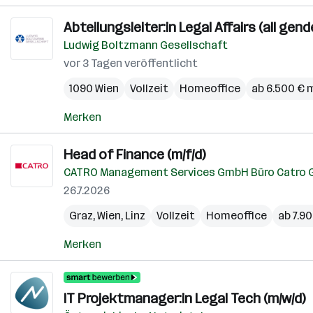
Abteilungsleiter:in Legal Affairs (all gend
Ludwig Boltzmann Gesellschaft
vor 3 Tagen veröffentlicht
1090 Wien
Vollzeit
Homeoffice
ab 6.500 € 
Merken
Head of Finance (m/f/d)
CATRO Management Services GmbH Büro Catro 
26.7.2026
Graz
,
Wien
,
Linz
Vollzeit
Homeoffice
ab 7.9
Merken
IT Projektmanager:in Legal Tech (m/w/d)