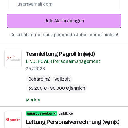
E-
Mail-
Adresse
Job-Alarm anlegen
Du erhältst nur neue passende Jobs – sonst nichts!
Teamleitung Payroll (m/w/d)
LINDLPOWER Personalmanagement
25.7.2026
Schärding
Vollzeit
53.200 € – 80.000 € jährlich
Merken
Einblicke
Leitung Personalverrechnung (w/m/x)