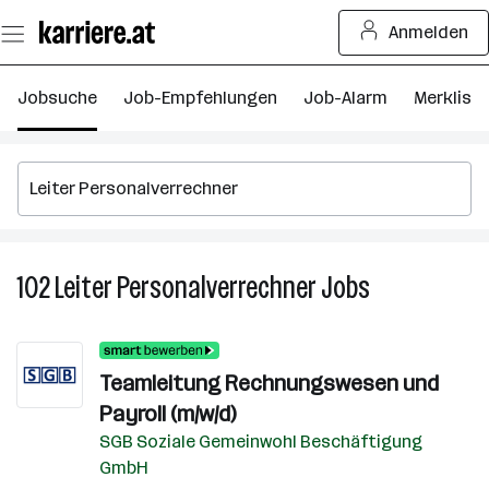
Zum
Anmelden
Seiteninhalt
springen
Jobsuche
Job-Empfehlungen
Job-Alarm
Merkliste
102
Leiter Personalverrechner
Jobs
102
Leiter
Personalverre
Jobs
Teamleitung Rechnungswesen und
Payroll (m/w/d)
SGB Soziale Gemeinwohl Beschäftigung
GmbH