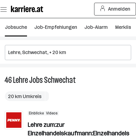
Zum
Anmelden
Seiteninhalt
springen
Jobsuche
Job-Empfehlungen
Job-Alarm
Merkliste
46
Lehre
Jobs
Schwechat
46
Lehre
Jobs
20 km Umkreis
in
Schwechat
Einblicke
Videos
Lehre zum:zur
Einzelhandelskaufmann:Einzelhandels