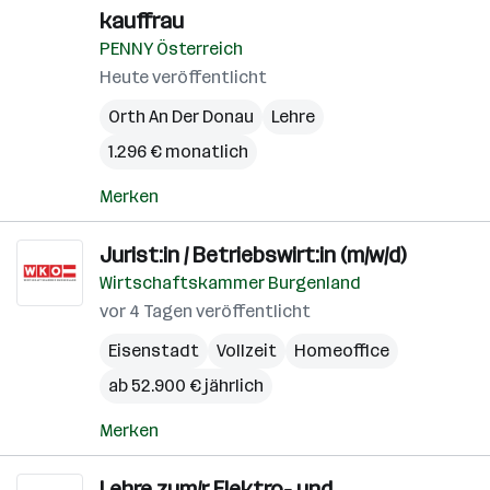
kauffrau
PENNY Österreich
Heute veröffentlicht
Orth An Der Donau
Lehre
1.296 € monatlich
Merken
Jurist:in / Betriebswirt:in (m/w/d)
Wirtschaftskammer Burgenland
vor 4 Tagen veröffentlicht
Eisenstadt
Vollzeit
Homeoffice
ab 52.900 € jährlich
Merken
Lehre zum/r Elektro- und