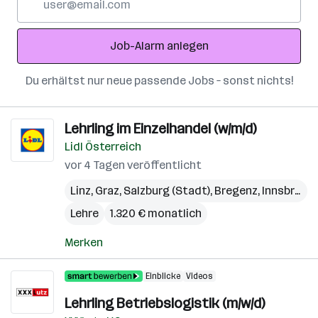
Mail-
Adresse
Job-Alarm anlegen
Du erhältst nur neue passende Jobs – sonst nichts!
Lehrling im Einzelhandel (w/m/d)
Lidl Österreich
vor 4 Tagen veröffentlicht
Linz
,
Graz
,
Salzburg (Stadt)
,
Bregenz
,
Innsbruck
,
Lehre
1.320 € monatlich
Merken
Einblicke
Videos
Lehrling Betriebslogistik (m/w/d)