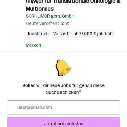
(m/w/d) für Translationale Onkologie &
S
G
Multiomics
K
SCRI-LIMCR gem. GmbH
I
Heute veröffentlicht
E
Innsbruck
Vollzeit
ab 77.000 € jährlich
B
Merken
Sollen wir dir neue Jobs für genau diese
Suche schicken?
E-
Mail-
Adresse
Job-Alarm anlegen