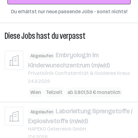
Du erhältst nur neue passende Jobs – sonst nichts!
Diese Jobs hast du verpasst
Embryolog:in im
Abgelaufen
Kinderwunschzentrum (m/w/d)
Privatklinik Confraternität & Goldenes Kreuz
24.6.2026
Wien
Teilzeit
ab 3.801,53 € monatlich
Laborleitung Sprengstoffe /
Abgelaufen
Explosivstoffe (m/w/d)
HAPEKO Österreich GmbH
17.6.2026