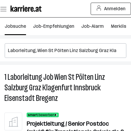
Zum
Anmelden
Seiteninhalt
springen
Jobsuche
Job-Empfehlungen
Job-Alarm
Merkliste
1
Laborleitung
Job
Wien St Pölten Linz
1
La
Salzburg Graz Klagenfurt Innsbruck
J
Eisenstadt Bregenz
in
W
S
P
Projektleitung / Senior Postdoc
Li