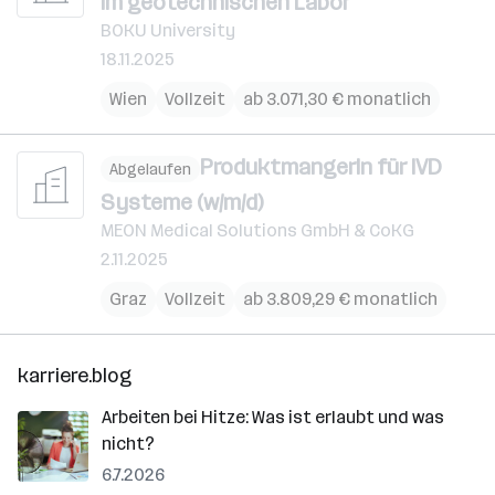
im geotechnischen Labor
BOKU University
18.11.2025
Wien
Vollzeit
ab 3.071,30 € monatlich
ProduktmangerIn für IVD
Abgelaufen
Systeme (w/m/d)
MEON Medical Solutions GmbH & CoKG
2.11.2025
Graz
Vollzeit
ab 3.809,29 € monatlich
karriere.blog
Arbeiten bei Hitze: Was ist erlaubt und was
nicht?
6.7.2026