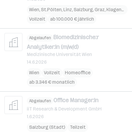
Wien
,
St.Pölten
,
Linz
,
Salzburg
,
Graz
,
Klagenfurt
,
Vollzeit
ab 100.000 € jährlich
Biomedizinische:r
Abgelaufen
Analytiker:in (m/w/d)
Medizinische Universität Wien
14.6.2026
Wien
Vollzeit
Homeoffice
ab 3.346 € monatlich
Office Manager:in
Abgelaufen
iiT Research & Development GmbH
1.6.2026
Salzburg (Stadt)
Teilzeit