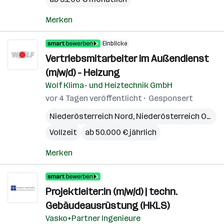
Merken
Einblicke
Vertriebsmitarbeiter im Außendienst
(m/w/d) - Heizung
Wolf Klima- und Heiztechnik GmbH
vor 4 Tagen veröffentlicht
Gesponsert
Niederösterreich Nord
,
Niederösterreich Ost
,
N
Vollzeit
ab 50.000 € jährlich
Merken
Projektleiter:in (m/w/d) | techn.
Gebäudeausrüstung (HKLS)
Vasko+Partner Ingenieure