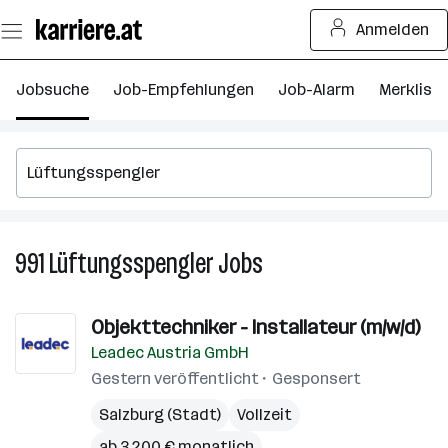
Zum
Anmelden
Seiteninhalt
springen
Jobsuche
Job-Empfehlungen
Job-Alarm
Merkliste
991
Lüftungsspengler
Jobs
991
Lüftungsspengler
Jobs
Objekttechniker - Installateur (m/w/d)
Leadec Austria GmbH
Gestern veröffentlicht
Gesponsert
Salzburg (Stadt)
Vollzeit
ab 3.200 € monatlich