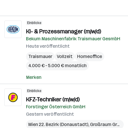
Einblicke
KI- & Prozessmanager (m/w/d)
Bekum Maschinenfabrik Traismauer GesmbH
Heute veröffentlicht
Traismauer
Vollzeit
Homeoffice
4.000 € – 5.000 € monatlich
Merken
Einblicke
KFZ-Techniker (m/w/d)
Forstinger Österreich GmbH
Gestern veröffentlicht
Wien 22. Bezirk (Donaustadt)
,
Großraum Graz
,
O