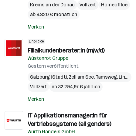
Krems an der Donau
Vollzeit
Homeoffice
ab 3.820 € monatlich
Merken
Einblicke
Filialkundenberater:in (m/w/d)
Wüstenrot Gruppe
Gestern veröffentlicht
Salzburg (Stadt)
,
Zell am See
,
Tamsweg
,
Linz
,
Gm
Vollzeit
ab 32.294,97 € jährlich
Merken
IT Applikationsmanager:in für
Vertriebssysteme (all genders)
Würth Handels GmbH