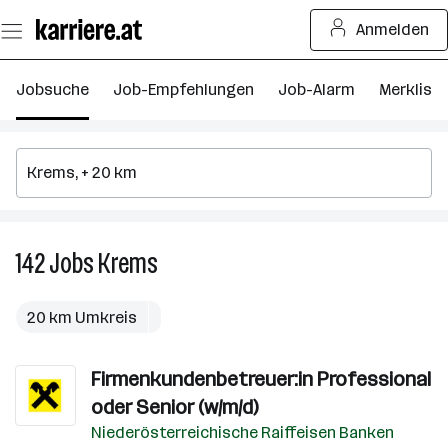
Zum
Anmelden
Seiteninhalt
springen
Jobsuche
Job-Empfehlungen
Job-Alarm
Merkliste
142
Jobs
Krems
142
Jobs
in
20 km Umkreis
Krems
Firmenkundenbetreuer:in Professional
oder Senior (w/m/d)
Niederösterreichische Raiffeisen Banken