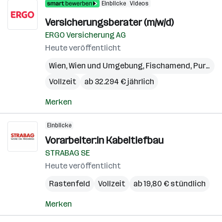
Einblicke
Videos
Versicherungsberater (m/w/d)
ERGO Versicherung AG
Heute veröffentlicht
Wien
,
Wien und Umgebung
,
Fischamend
,
Purkersdorf
Vollzeit
ab 32.294 € jährlich
Merken
Einblicke
Vorarbeiter:in Kabeltiefbau
STRABAG SE
Heute veröffentlicht
Rastenfeld
Vollzeit
ab 19,80 € stündlich
Merken