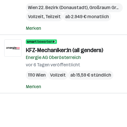
Wien 22. Bezirk (Donaustadt)
,
Großraum Graz
,
O
Vollzeit, Teilzeit
ab 2.949 € monatlich
Merken
KFZ-Mechaniker:in (all genders)
Energie AG Oberösterreich
vor 6 Tagen veröffentlicht
1110 Wien
Vollzeit
ab 15,59 € stündlich
Merken