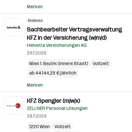
Merken
Einblicke
Sachbearbeiter Vertragsverwaltung
KFZ in der Versicherung (w/m/d)
Helvetia Versicherungen AG
29.7.2026
Wien 1. Bezirk (Innere Stadt)
Vollzeit
ab 44.144,25 € jährlich
Merken
KFZ Spengler (m/w/x)
ZELLNER Personal Lösungen
28.7.2026
1220 Wien
Vollzeit