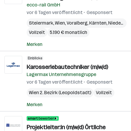
(L
ecco-rail GmbH
vor 6 Tagen veröffentlicht
Gesponsert
Steiermark
,
Wien
,
Voralberg
,
Kärnten
,
Niederösterreich
Vollzeit
5.190 € monatlich
Merken
Einblicke
Karosseriebautechniker (m/w/d)
Lagermax Unternehmensgruppe
vor 6 Tagen veröffentlicht
Gesponsert
Wien 2. Bezirk (Leopoldstadt)
Vollzeit
Merken
Projektleiter:in (m/w/d) Örtliche