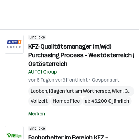
Einblicke
KFZ-Qualitätsmanager (m/w/d)
Purchasing Process - Westösterreich /
Ostösterreich
AUTO1 Group
vor 6 Tagen veröffentlicht
Gesponsert
Leoben
,
Klagenfurt am Wörthersee
,
Wien
,
Graz
,
Vollzeit
Homeoffice
ab 46.200 € jährlich
Merken
Einblicke
Facharbeiter im Bereich KFZ –