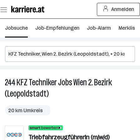
Zum
Anmelden
Seiteninhalt
springen
Jobsuche
Job-Empfehlungen
Job-Alarm
Merkliste
244
KFZ Techniker
Jobs
Wien 2. Bezirk
2
K
(Leopoldstadt)
Te
J
in
20 km Umkreis
W
2.
Be
TriebfahrzeugführerIn (m/w/d)