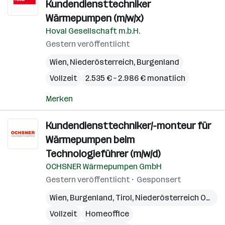
Kundendiensttechniker
Wärmepumpen (m/w/x)
Hoval Gesellschaft m.b.H.
Gestern veröffentlicht
Wien
,
Niederösterreich
,
Burgenland
Vollzeit
2.535 € – 2.986 € monatlich
Merken
Kundendiensttechniker/-monteur für
Wärmepumpen beim
Technologieführer (m/w/d)
OCHSNER Wärmepumpen GmbH
Gestern veröffentlicht
Gesponsert
Wien
,
Burgenland
,
Tirol
,
Niederösterreich Ost
,
O
Vollzeit
Homeoffice