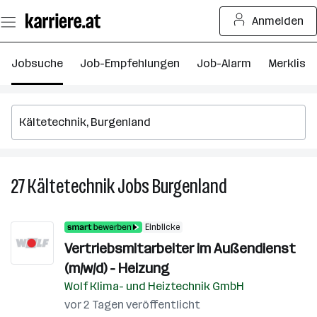
Zum
Anmelden
Seiteninhalt
springen
Jobsuche
Job-Empfehlungen
Job-Alarm
Merkliste
27
Kältetechnik
Jobs
Burgenland
27
Kältetechnik
Jobs
Einblicke
in
Vertriebsmitarbeiter im Außendienst
Burgenland
(m/w/d) - Heizung
Wolf Klima- und Heiztechnik GmbH
vor 2 Tagen veröffentlicht