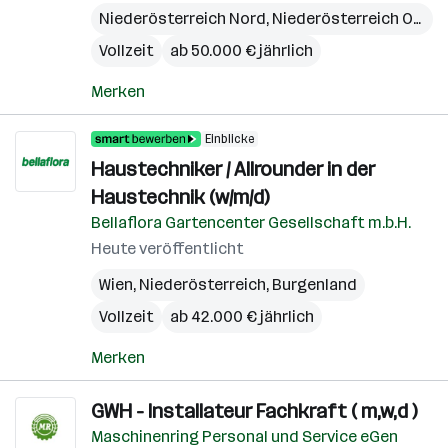
Niederösterreich Nord
,
Niederösterreich Ost
,
N
Vollzeit
ab 50.000 € jährlich
Merken
Einblicke
Haustechniker / Allrounder in der
Haustechnik (w/m/d)
Bellaflora Gartencenter Gesellschaft m.b.H.
Heute veröffentlicht
Wien
,
Niederösterreich
,
Burgenland
Vollzeit
ab 42.000 € jährlich
Merken
GWH - Installateur Fachkraft ( m,w,d )
Maschinenring Personal und Service eGen