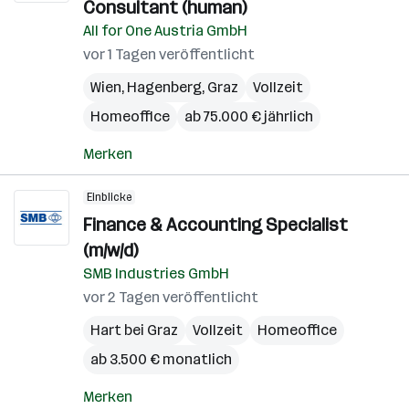
Consultant (human)
All for One Austria GmbH
vor 1 Tagen veröffentlicht
Wien
,
Hagenberg
,
Graz
Vollzeit
Homeoffice
ab 75.000 € jährlich
Merken
Einblicke
Finance & Accounting Specialist
(m/w/d)
SMB Industries GmbH
vor 2 Tagen veröffentlicht
Hart bei Graz
Vollzeit
Homeoffice
ab 3.500 € monatlich
Merken