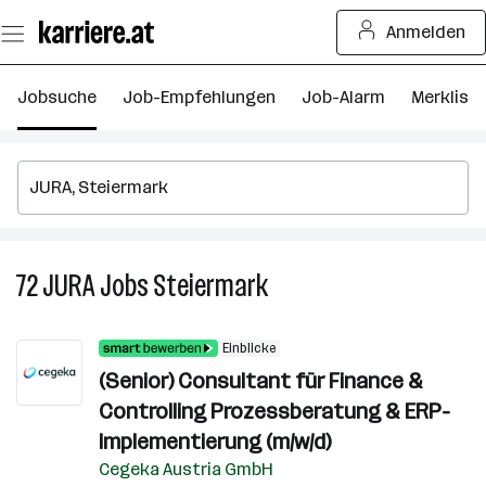
Zum
Anmelden
Seiteninhalt
springen
Jobsuche
Job-Empfehlungen
Job-Alarm
Merkliste
72
JURA
Jobs
Steiermark
72
JURA
Jobs
Einblicke
in
(Senior) Consultant für Finance &
Steiermark
Controlling Prozessberatung & ERP-
Implementierung (m/w/d)
Cegeka Austria GmbH