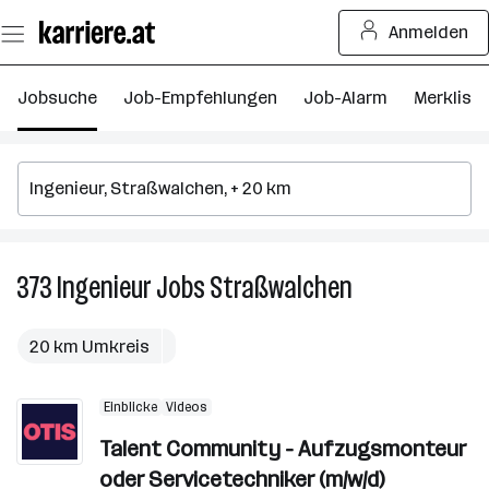
Zum
Anmelden
Seiteninhalt
springen
Jobsuche
Job-Empfehlungen
Job-Alarm
Merkliste
373
Ingenieur
Jobs
Straßwalchen
373
Ingenieur
Jobs
20 km Umkreis
in
Straßwalchen
Einblicke
Videos
Talent Community - Aufzugsmonteur
oder Servicetechniker (m/w/d)