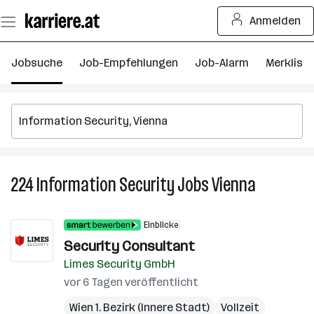
Zum
Anmelden
Seiteninhalt
springen
Jobsuche
Job-Empfehlungen
Job-Alarm
Merkliste
224
Information Security
Jobs
Vienna
224
Informatio
Security
Einblicke
Jobs
Security Consultant
in
Limes Security GmbH
Vienna
vor 6 Tagen veröffentlicht
Wien 1. Bezirk (Innere Stadt)
Vollzeit