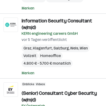
Merken
Information Security Consultant
(w/m/d)
KERN engineering careers GmbH
vor 5 Tagen veröffentlicht
Graz
,
Klagenfurt
,
Salzburg
,
Wels
,
Wien
Vollzeit
Homeoffice
4.800 € – 5.700 € monatlich
Merken
Einblicke
Videos
(Senior) Consultant Cyber Security
(w/m/d)
EY Österreich