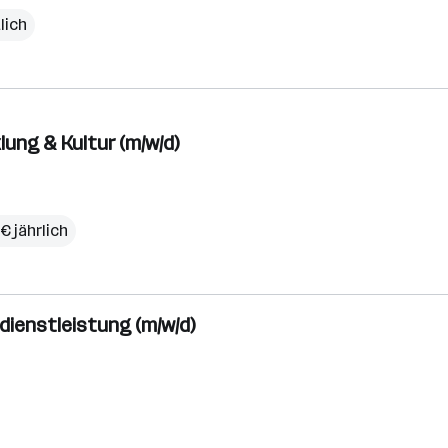
lich
ung & Kultur (m/w/d)
€ jährlich
dienstleistung (m/w/d)