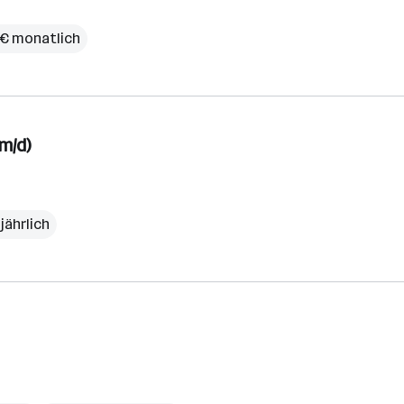
 € monatlich
m/d)
jährlich