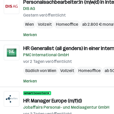
Personalsachbearbeiter:in (m/w/d) in i
DIS AG
Gestern veröffentlicht
Wien
Vollzeit
Homeoffice
ab 2.800 € monat
Merken
HR Generalist (all genders) in einer in
PMC International GmbH
vor 2 Tagen veröffentlicht
Südlich von Wien
Vollzeit
Homeoffice
ab 50
Merken
HR Manager Europe (m/f/d)
Jobaffairs Personal- und Mediaagentur GmbH
vor 3 Tagen veröffentlicht