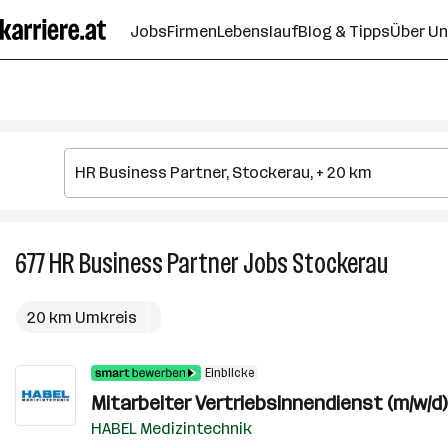
Zum
Jobs
Firmen
Lebenslauf
Blog & Tipps
Über U
Seiteninhalt
springen
677
HR Business Partner
Jobs
Stockerau
677
HR
Busines
20 km Umkreis
Partner
Jobs
Einblicke
in
Mitarbeiter Vertriebsinnendienst (m/w/d)
Stocker
HABEL Medizintechnik