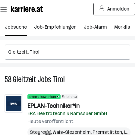
Zum
Anmelden
Seiteninhalt
springen
Jobsuche
Job-Empfehlungen
Job-Alarm
Merkliste
58
Gleitzeit
Jobs
Tirol
58
Gleitzeit
Jobs
Einblicke
in
EPLAN-Techniker*in
Tirol
ERA Elektrotechnik Ramsauer GmbH
Heute veröffentlicht
Steyregg
,
Wals-Siezenheim
,
Premstätten
,
Innsbruck