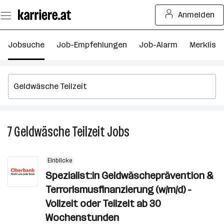
Zum
Anmelden
Seiteninhalt
springen
Jobsuche
Job-Empfehlungen
Job-Alarm
Merkliste
7
Geldwäsche Teilzeit
Jobs
7
Geldwäsche
Teilzeit
Einblicke
Jobs
Spezialist:in Geldwäscheprävention &
Terrorismusfinanzierung (w/m/d) -
Vollzeit oder Teilzeit ab 30
Wochenstunden