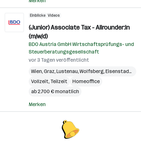
Merken
Einblicke
Videos
(Junior) Associate Tax - Allrounder:in
(m/w/d)
BDO Austria GmbH Wirtschaftsprüfungs- und
Steuerberatungsgesellschaft
vor 3 Tagen veröffentlicht
Wien
,
Graz
,
Lustenau
,
Wolfsberg
,
Eisenstadt
,
Sch
Vollzeit, Teilzeit
Homeoffice
ab 2.700 € monatlich
Merken