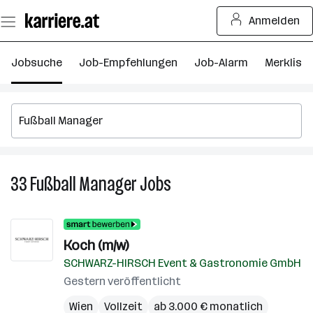
Zum
Anmelden
Seiteninhalt
springen
Jobsuche
Job-Empfehlungen
Job-Alarm
Merkliste
33
Fußball Manager
Jobs
33
Fußball
Manager
Jobs
Koch (m/w)
SCHWARZ-HIRSCH Event & Gastronomie GmbH
Gestern veröffentlicht
Wien
Vollzeit
ab 3.000 € monatlich