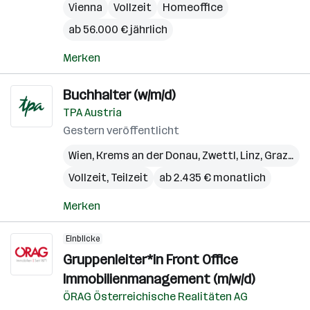
Vienna
Vollzeit
Homeoffice
ab 56.000 € jährlich
Merken
Buchhalter (w/m/d)
TPA Austria
Gestern veröffentlicht
Wien
,
Krems an der Donau
,
Zwettl
,
Linz
,
Graz
,
Vil
Vollzeit, Teilzeit
ab 2.435 € monatlich
Merken
Einblicke
Gruppenleiter*in Front Office
Immobilienmanagement (m/w/d)
ÖRAG Österreichische Realitäten AG