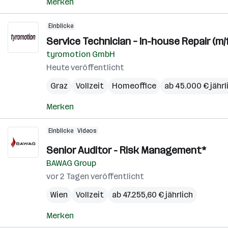
Merken
Einblicke
Service Technician – In-house Repair (m/f
tyromotion GmbH
Heute veröffentlicht
Graz
Vollzeit
Homeoffice
ab 45.000 € jährl
Merken
Einblicke
Videos
Senior Auditor - Risk Management*
BAWAG Group
vor 2 Tagen veröffentlicht
Wien
Vollzeit
ab 47.255,60 € jährlich
Merken