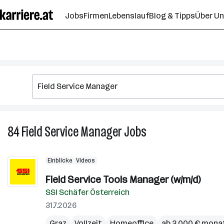
Zum
Jobs
Firmen
Lebenslauf
Blog & Tipps
Über U
Seiteninhalt
springen
84
Field Service Manager
Jobs
84
Field
Service
Einblicke
Videos
Manager
Jobs
Field Service Tools Manager (w/m/d)
SSI Schäfer Österreich
31.7.2026
Graz
Vollzeit
Homeoffice
ab 3.000 € monat