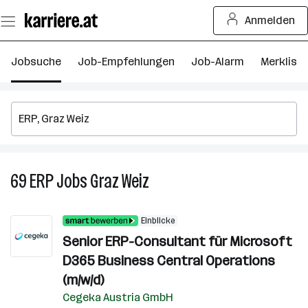
Zum
Anmelden
Seiteninhalt
springen
Jobsuche
Job-Empfehlungen
Job-Alarm
Merkliste
69
ERP
Jobs
Graz Weiz
69
ERP
Jobs
Einblicke
in
Senior ERP-Consultant für Microsoft
Graz
D365 Business Central Operations
Weiz
(m/w/d)
Cegeka Austria GmbH