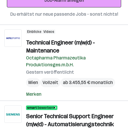
Job-Alarm anlegen
Du erhältst nur neue passende Jobs – sonst nichts!
Einblicke
Videos
Technical Engineer (m/w/d) -
Maintenance
Octapharma Pharmazeutika
Produktionsges.m.b.H.
Gestern veröffentlicht
Wien
Vollzeit
ab 3.455,55 € monatlich
Merken
Senior Technical Support Engineer
(m/w/d) - Automatisierungstechnik