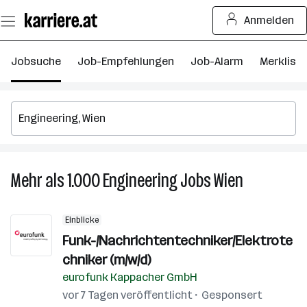
Zum
Anmelden
Seiteninhalt
springen
Jobsuche
Job-Empfehlungen
Job-Alarm
Merkliste
Mehr als 1.000
Engineering
Jobs
Wien
Mehr
als
1.000
Einblicke
Engineering
Funk-/Nachrichtentechniker/Elektrote
Jobs
chniker (m/w/d)
in
Wien
eurofunk Kappacher GmbH
vor 7 Tagen veröffentlicht
Gesponsert