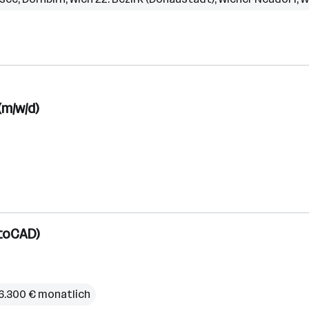
m/w/d)
utoCAD)
 6.300 € monatlich