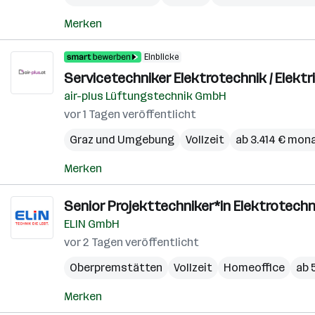
Merken
Einblicke
Servicetechniker Elektrotechnik / Elektri
air-plus Lüftungstechnik GmbH
vor 1 Tagen veröffentlicht
Graz und Umgebung
Vollzeit
ab 3.414 € mona
Merken
Senior Projekttechniker*in Elektrotechni
ELIN GmbH
vor 2 Tagen veröffentlicht
Oberpremstätten
Vollzeit
Homeoffice
ab 
Merken