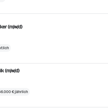
ker (m/w/d)
tlich
k (m/w/d)
56.000 € jährlich