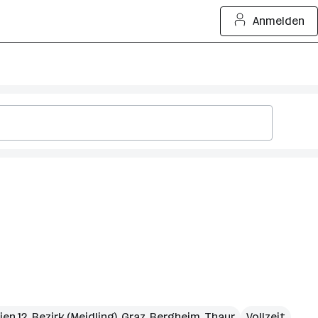
Anmelden
ien 12. Bezirk (Meidling)
,
Graz
,
Bergheim
,
Thaur
Vollzeit