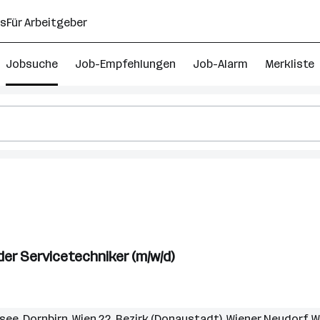
ns
Für Arbeitgeber
Jobsuche
Job-Empfehlungen
Job-Alarm
Merkliste
ik
r Servicetechniker (m/w/d)
rsee
,
Dornbirn
,
Wien 22. Bezirk (Donaustadt)
,
Wiener Neudorf
,
W