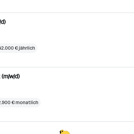
/d)
42.000 € jährlich
 (m/w/d)
2.900 € monatlich