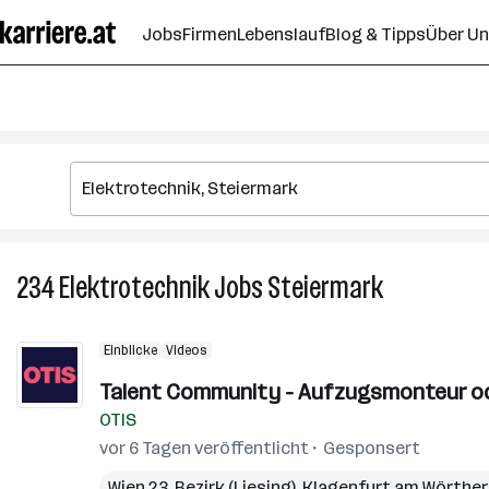
Zum
Jobs
Firmen
Lebenslauf
Blog & Tipps
Über U
Seiteninhalt
springen
234
Elektrotechnik
Jobs
Steiermark
234
Elektrotechn
Jobs
Einblicke
Videos
in
Steiermark
Talent Community - Aufzugsmonteur ode
OTIS
vor 6 Tagen veröffentlicht
Gesponsert
Wien 23. Bezirk (Liesing)
,
Klagenfurt am Wörthe