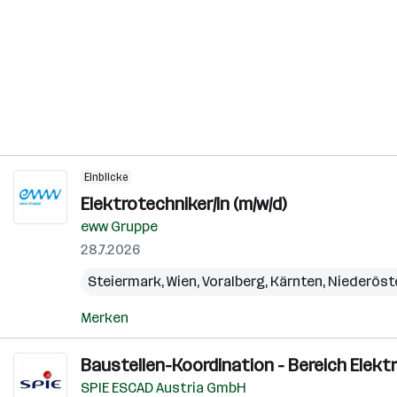
Einblicke
Elektrotechniker/in (m/w/d)
eww Gruppe
28.7.2026
Steiermark
,
Wien
,
Voralberg
,
Kärnten
,
Niederöst
Merken
Baustellen-Koordination - Bereich Elekt
SPIE ESCAD Austria GmbH