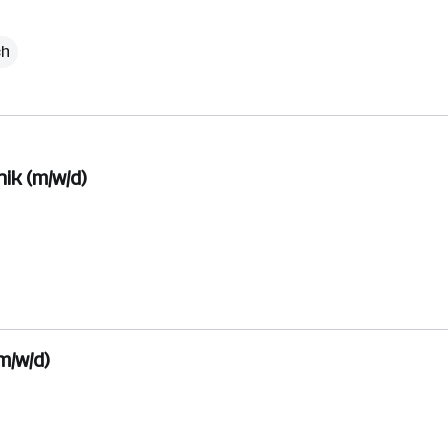
ch
ik (m/w/d)
m/w/d)