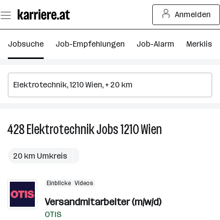
Zum
Anmelden
Seiteninhalt
springen
Jobsuche
Job-Empfehlungen
Job-Alarm
Merkliste
428
Elektrotechnik
Jobs
1210 Wien
428
Elektrotechnik
Jobs
20 km Umkreis
in
1210
Einblicke
Videos
Wien
Versandmitarbeiter (m/w/d)
OTIS