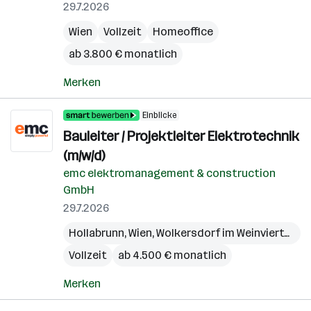
29.7.2026
Wien
Vollzeit
Homeoffice
ab 3.800 € monatlich
Merken
Einblicke
Bauleiter / Projektleiter Elektrotechnik
(m/w/d)
emc elektromanagement & construction
GmbH
29.7.2026
Hollabrunn
,
Wien
,
Wolkersdorf im Weinviertel
,
Bö
Vollzeit
ab 4.500 € monatlich
Merken