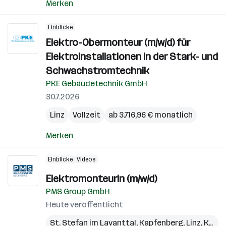
Merken
Einblicke
Elektro-Obermonteur (m/w/d) für
Elektroinstallationen in der Stark- und
Schwachstromtechnik
PKE Gebäudetechnik GmbH
30.7.2026
Linz
Vollzeit
ab 3.716,96 € monatlich
Merken
Einblicke
Videos
ElektromonteurIn (m/w/d)
PMS Group GmbH
Heute veröffentlicht
St. Stefan im Lavanttal
,
Kapfenberg
,
Linz
,
Kundl