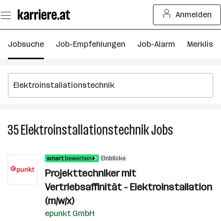
Zum
Anmelden
Seiteninhalt
springen
Jobsuche
Job-Empfehlungen
Job-Alarm
Merkliste
35
Elektroinstallationstechnik
Jobs
35
Elektroinsta
Jobs
Einblicke
Projekttechniker mit
Vertriebsaffinität - Elektroinstallation
(m/w/x)
epunkt GmbH