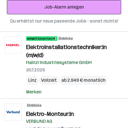
Adresse
Job-Alarm anlegen
Du erhältst nur neue passende Jobs – sonst nichts!
Einblicke
Elektroinstallationstechniker:in
(m/w/d)
Hainzl Industriesysteme GmbH
30.7.2026
Linz
Vollzeit
ab 2.949 € monatlich
Merken
Einblicke
Elektro-Monteur:in
VERBUND AG