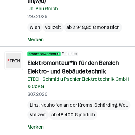
(m/w/d)
Uhl Bau Gmbh
29.7.2026
Wien
Vollzeit
ab 2.948,85 € monatlich
Merken
Einblicke
Elektromonteur*in für den Bereich
Elektro- und Gebäudetechnik
ETECH Schmid u Pachler Elektrotechnik GmbH
& CoKG
30.7.2026
Linz
,
Neuhofen an der Krems
,
Schärding
,
Wels
,
W
Vollzeit
ab 48.400 € jährlich
Merken