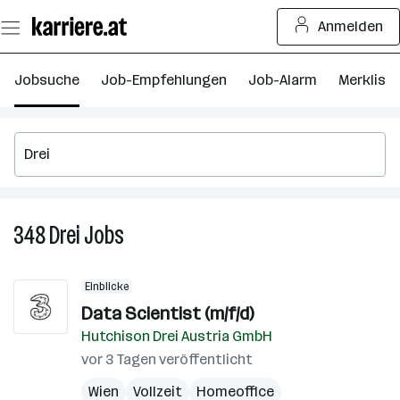
Zum
Anmelden
Seiteninhalt
springen
Jobsuche
Job-Empfehlungen
Job-Alarm
Merkliste
348
Drei
Jobs
348
Drei
Jobs
Einblicke
Data Scientist (m/f/d)
Hutchison Drei Austria GmbH
vor 3 Tagen veröffentlicht
Wien
Vollzeit
Homeoffice