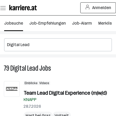
Zum
Anmelden
Seiteninhalt
springen
Jobsuche
Job-Empfehlungen
Job-Alarm
Merkliste
79
Digital Lead
Jobs
79
Digital
Lead
Einblicke
Videos
Jobs
Team Lead Digital Experience (m/w/d)
KNAPP
28.7.2026
Hart bei Graz
Vollzeit