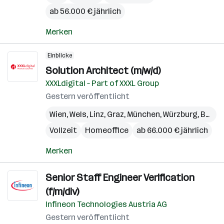
ab 56.000 € jährlich
Merken
Einblicke
Solution Architect (m/w/d)
XXXLdigital – Part of XXXL Group
Gestern veröffentlicht
Wien
,
Wels
,
Linz
,
Graz
,
München
,
Würzburg
,
Berlin
Vollzeit
Homeoffice
ab 66.000 € jährlich
Merken
Senior Staff Engineer Verification
(f/m/div)
Infineon Technologies Austria AG
Gestern veröffentlicht