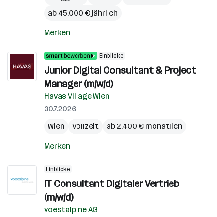
ab 45.000 € jährlich
Merken
Einblicke
Junior Digital Consultant & Project
Manager (m/w/d)
Havas Village Wien
30.7.2026
Wien
Vollzeit
ab 2.400 € monatlich
Merken
Einblicke
IT Consultant Digitaler Vertrieb
(m/w/d)
voestalpine AG