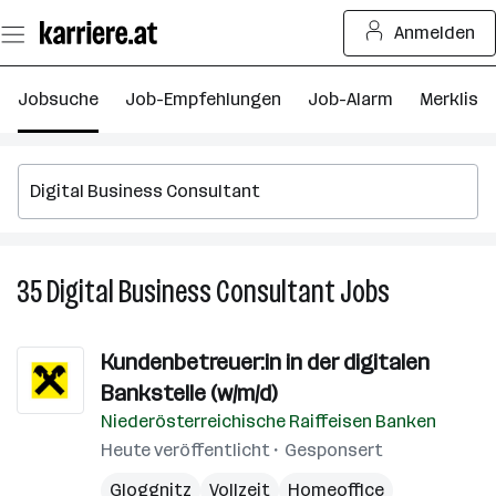
Zum
Anmelden
Seiteninhalt
springen
Jobsuche
Job-Empfehlungen
Job-Alarm
Merkliste
35
Digital Business Consultant
Jobs
35
Digital
Business
Kundenbetreuer:in in der digitalen
Consultant
Bankstelle (w/m/d)
Jobs
Niederösterreichische Raiffeisen Banken
Heute veröffentlicht
Gesponsert
Gloggnitz
Vollzeit
Homeoffice