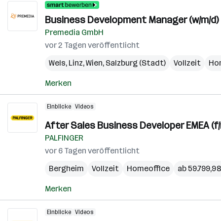
Business Development Manager (w/m/d)
Premedia GmbH
vor 2 Tagen veröffentlicht
Wels
,
Linz
,
Wien
,
Salzburg (Stadt)
Vollzeit
Ho
Merken
Einblicke
Videos
After Sales Business Developer EMEA (f/
PALFINGER
vor 6 Tagen veröffentlicht
Bergheim
Vollzeit
Homeoffice
ab 59.799,98
Merken
Einblicke
Videos