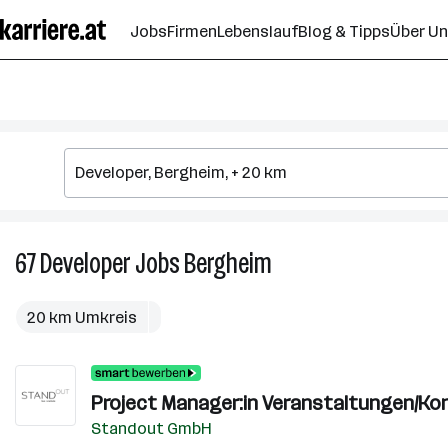
Zum
Jobs
Firmen
Lebenslauf
Blog & Tipps
Über U
Seiteninhalt
springen
67
Developer
Jobs
Bergheim
67
Developer
Jobs
20 km Umkreis
in
Bergheim
Project Manager:in Veranstaltungen/Kon
Standout GmbH