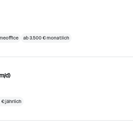
meoffice
ab 3.500 € monatlich
m/d)
 € jährlich