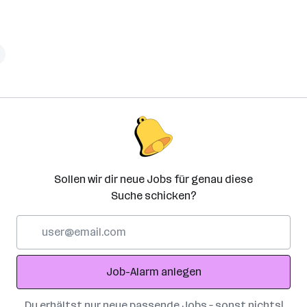
Sollen wir dir neue Jobs für genau diese
Suche schicken?
E-
Mail-
Adresse
Job-Alarm anlegen
Du erhältst nur neue passende Jobs – sonst nichts!