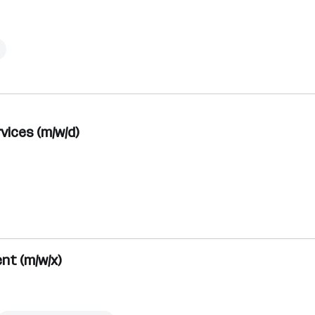
h
ices (m/w/d)
nt (m/w/x)