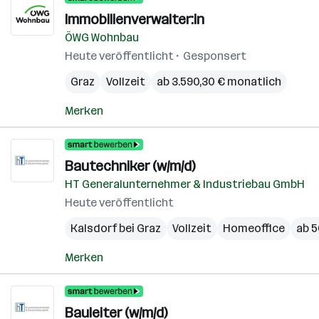
Immobilienverwalter:in
ÖWG Wohnbau
Heute veröffentlicht
Gesponsert
Graz
Vollzeit
ab 3.590,30 € monatlich
Merken
Bautechniker (w/m/d)
HT Generalunternehmer & Industriebau GmbH
Heute veröffentlicht
Kalsdorf bei Graz
Vollzeit
Homeoffice
ab 5
Merken
Bauleiter (w/m/d)