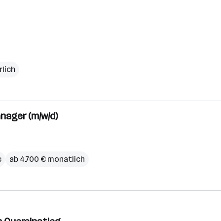
rlich
nager (m/w/d)
e
ab 4.700 € monatlich