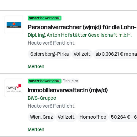
Personalverrechner (w/m/d) für die Loh
Dipl. Ing. Anton Hofstätter Gesellschaft m.b.H.
Heute veröffentlicht
Seiersberg-Pirka
Vollzeit
ab 3.396,21 € mona
Merken
Einblicke
Immobilienverwalter:in (m/w/d)
BWS-Gruppe
Heute veröffentlicht
Wien
,
Graz
Vollzeit
Homeoffice
50.264 € – 6
Merken