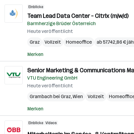
Einblicke
Team Lead Data Center – Citrix (m/w/d)
Barmherzige Brüder Österreich
Heute veröffentlicht
Graz
Vollzeit
Homeoffice
ab 57.742,86 € jäh
Merken
Senior Marketing & Communications Ma
VTU Engineering GmbH
Heute veröffentlicht
Grambach bei Graz
,
Wien
Vollzeit
Homeoffic
Merken
Einblicke
Videos