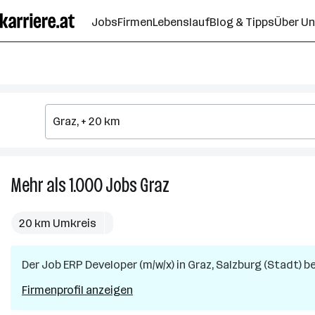
Zum
Jobs
Firmen
Lebenslauf
Blog & Tipps
Über U
Seiteninhalt
springen
Mehr als 1.000
Jobs
Graz
Mehr
als
1.000
20 km Umkreis
Jobs
in
Der Job
ERP Developer (m/w/x)
Graz
in
Graz, Salzburg (Stadt)
be
Firmenprofil anzeigen