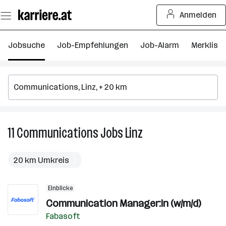
Zum
Anmelden
Seiteninhalt
springen
Jobsuche
Job-Empfehlungen
Job-Alarm
Merkliste
11
Communications
Jobs
Linz
11
Communications
Jobs
20 km Umkreis
in
Linz
Einblicke
Communication Manager:in (w/m/d)
Fabasoft