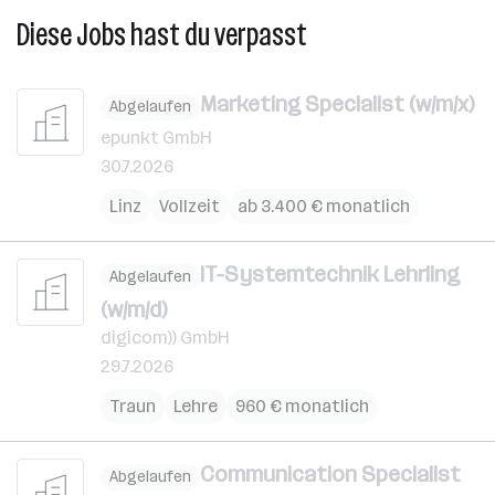
Diese Jobs hast du verpasst
Marketing Specialist (w/m/x)
Abgelaufen
epunkt GmbH
30.7.2026
Linz
Vollzeit
ab 3.400 € monatlich
IT-Systemtechnik Lehrling
Abgelaufen
(w/m/d)
digicom)) GmbH
29.7.2026
Traun
Lehre
960 € monatlich
Communication Specialist
Abgelaufen