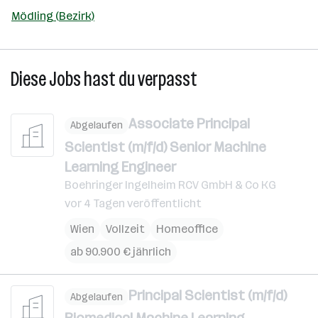
Mödling (Bezirk)
Diese Jobs hast du verpasst
Associate Principal
Abgelaufen
Scientist (m/f/d) Senior Machine
Learning Engineer
Boehringer Ingelheim RCV GmbH & Co KG
vor 4 Tagen veröffentlicht
Wien
Vollzeit
Homeoffice
ab 90.900 € jährlich
Principal Scientist (m/f/d)
Abgelaufen