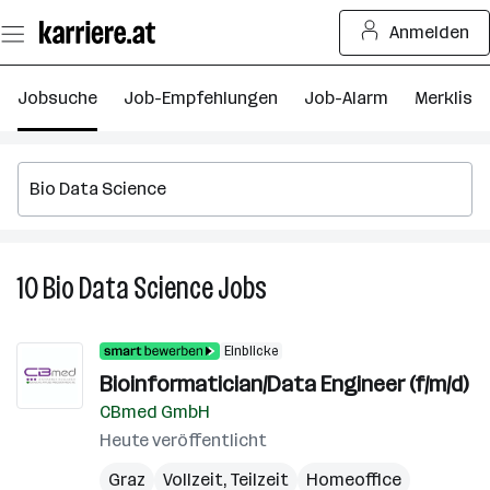
Zum
Anmelden
Seiteninhalt
springen
Jobsuche
Job-Empfehlungen
Job-Alarm
Merkliste
10
Bio Data Science
Jobs
10
Bio
Data
Einblicke
Science
Bioinformatician/Data Engineer (f/m/d)
Jobs
CBmed GmbH
Heute veröffentlicht
Graz
Vollzeit, Teilzeit
Homeoffice