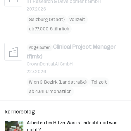
iiT Research & Development GmbH
29.7.2026
Salzburg (Stadt)
Vollzeit
ab 77.000 € jährlich
Clinical Project Manager
Abgelaufen
(f/m/x)
CrownDental.AI GmbH
22.7.2026
Wien 3. Bezirk (Landstraße)
Teilzeit
ab 4.611 € monatlich
karriere.blog
Arbeiten bei Hitze: Was ist erlaubt und was
nicht?