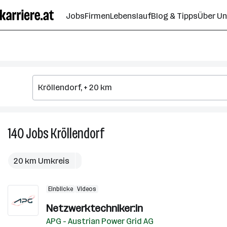
Zum
Jobs
Firmen
Lebenslauf
Blog & Tipps
Über U
Seiteninhalt
springen
140
Jobs
Kröllendorf
140
Jobs
in
20 km Umkreis
Kröllendorf
Einblicke
Videos
Netzwerktechniker:in
APG - Austrian Power Grid AG