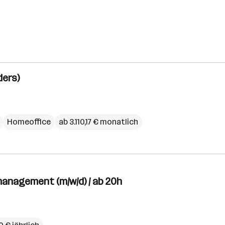
ders)
Homeoffice
ab 3.110,17 € monatlich
management (m/w/d) / ab 20h