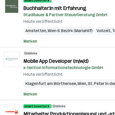
Buchhalter:in mit Erfahrung
Stadlbauer & Partner Steuerberatung GmbH
Heute veröffentlicht
Amstetten
,
Wien 6. Bezirk (Mariahilf)
Vollzeit, T
Merken
Einblicke
Mobile App Developer (m/w/d)
x-tention Informationstechnologie GmbH
Heute veröffentlicht
Klagenfurt am Wörthersee
,
Wien
,
St. Peter in de
Merken
Einblicke
Mitarbeiter Produktionsplanung und -st