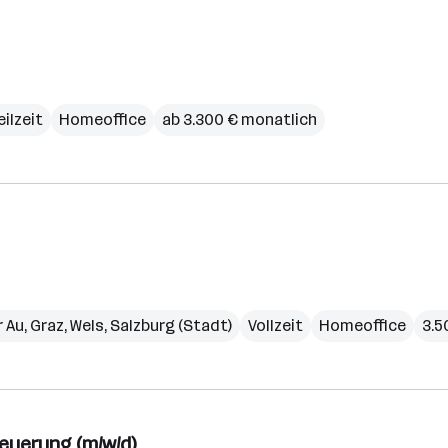
eilzeit
Homeoffice
ab 3.300 € monatlich
r Au
,
Graz
,
Wels
,
Salzburg (Stadt)
Vollzeit
Homeoffice
3.5
euerung (m/w/d)