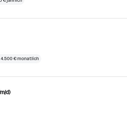
 € jährlich
 – 4.500 € monatlich
/m/d)